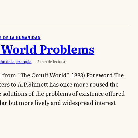
S DE LA HUMANIDAD
n World Problems
ión de la Jerarquía
3 min de lectura
d from “The Occult World”, 1883) Foreword The
ters to A.P.Sinnett has once more roused the
e solutions of the problems of existence offered
ilar but more lively and widespread interest