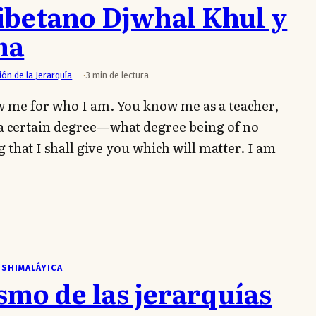
ibetano Djwhal Khul y
ma
ión de la Jerarquía
3 min de lectura
w me for who I am. You know me as a teacher,
of a certain degree—what degree being of no
ng that I shall give you which will matter. I am
NSHIMALÁYICA
smo de las jerarquías