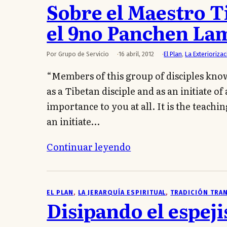
Sobre el Maestro T
el 9no Panchen La
Por Grupo de Servicio
16 abril, 2012
El Plan
,
La Exteriorizac
“Members of this group of disciples kno
as a Tibetan disciple and as an initiate 
importance to you at all. It is the teachi
an initiate…
Continuar leyendo
EL PLAN
, 
LA JERARQUÍA ESPIRITUAL
, 
TRADICIÓN TRA
Disipando el espeji