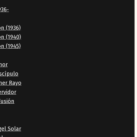
936-
ón (1936)
ón (1940)
ón (1945)
mor
iscípulo
mer Rayo
ervidor
Fusión
gel Solar