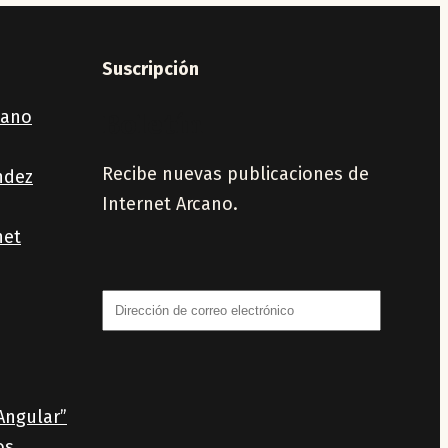
Suscripción
Boletín
cano
Recibe nuevas publicaciones de
ndez
Internet Arcano.
net
Dirección
de
correo
electrónico
Angular”
os