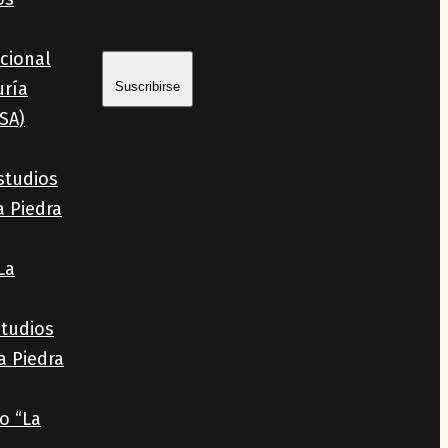
cional
uría
Suscribirse
SA)
studios
a Piedra
La
studios
a Piedra
o “La