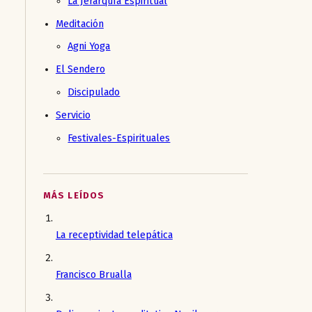
La Jerarquía Espiritual
Meditación
Agni Yoga
El Sendero
Discipulado
Servicio
Festivales-Espirituales
MÁS LEÍDOS
La receptividad telepática
Francisco Brualla