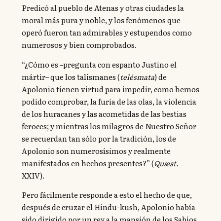
Predicó al pueblo de Atenas y otras ciudades la
moral más pura y noble, y los fenómenos que
operó fueron tan admirables y estupendos como
numerosos y bien comprobados.
“¿Cómo es –pregunta con espanto Justino el
mártir– que los talismanes (
telésmata
) de
Apolonio tienen virtud para impedir, como hemos
podido comprobar, la furia de las olas, la violencia
de los huracanes y las acometidas de las bestias
feroces; y mientras los milagros de Nuestro Señor
se recuerdan tan sólo por la tradición, los de
Apolonio son numerosísimos y realmente
manifestados en hechos presentes?” (
Quæst.
XXIV).
Pero fácilmente responde a esto el hecho de que,
después de cruzar el Hindu-kush, Apolonio había
sido dirigido por un rey a la mansión de los Sabios,