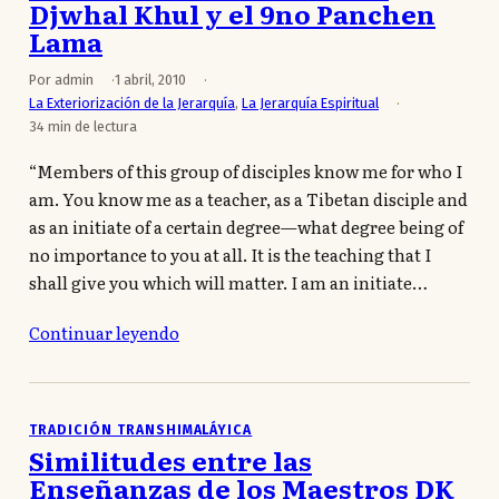
Djwhal Khul y el 9no Panchen
Lama
Por admin
1 abril, 2010
La Exteriorización de la Jerarquía
,
La Jerarquía Espiritual
34 min de lectura
“Members of this group of disciples know me for who I
am. You know me as a teacher, as a Tibetan disciple and
as an initiate of a certain degree—what degree being of
no importance to you at all. It is the teaching that I
shall give you which will matter. I am an initiate…
Continuar leyendo
TRADICIÓN TRANSHIMALÁYICA
Similitudes entre las
Enseñanzas de los Maestros DK