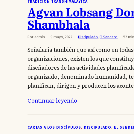
TRADICIÓN TRANSHIMALÁYICA
Agvan Lobsang Dor
Shambhala
Por admin
9 mayo, 2022
Discipulado
,
El Sendero
52 min
Señalaría también que así como en todas 
organizaciones, existen los que constitu
diseñadores de las actividades planifica
organizado, denominado humanidad, tene
planifican, dirigen y producen los acont
Continuar leyendo
CARTAS A LOS DISCÍPULOS
, 
DISCIPULADO
, 
EL SEND