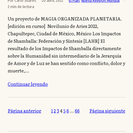
Por Carlo Suarès
20 abril, 2022
El Plan
,
Nueva Religión Mundial
2 min de lectura
Un proyecto de MAGIA ORGANIZADA PLANETARIA.
[edición en curso] Novilunio de Aries 2022,
Chapultepec, Ciudad de México, México Los Impactos
de Shamballa: Federación y Síntesis [LAHR] El
resultado de los Impactos de Shamballa directamente
sobre la Humanidad sin intermediario de la Jerarquía
de Amor y de Luz se han sentido como conflicto, dolor y
muerte,…
Continuar leyendo
Página anterior
1
2
3
4
5
6
…
66
Página siguiente