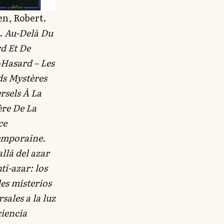
en, Robert.
).
Au-Delà Du
d Et De
-Hasard – Les
s Mystères
rsels À La
re De La
ce
emporaine
.
llá del azar
nti-azar: los
es misterios
sales a la luz
ciencia