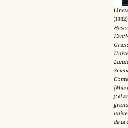
Linss
(1982
Hasar
L’anti
Grand
Unive
Lumiè
Scien
Cont
[Más a
y el a
grand
univer
de la 