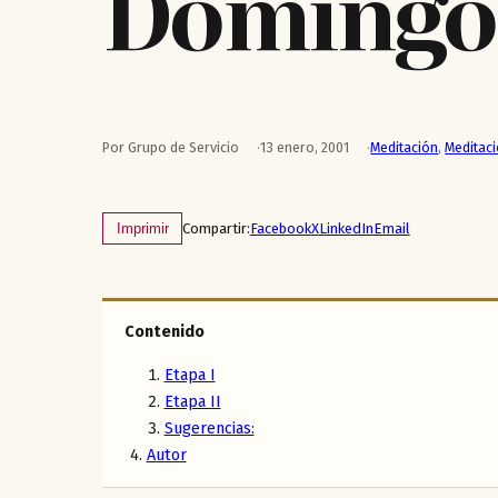
Domingo
Por Grupo de Servicio
13 enero, 2001
Meditación
,
Meditac
Compartir:
Facebook
X
LinkedIn
Email
Imprimir
Contenido
Etapa I
Etapa II
Sugerencias:
Autor