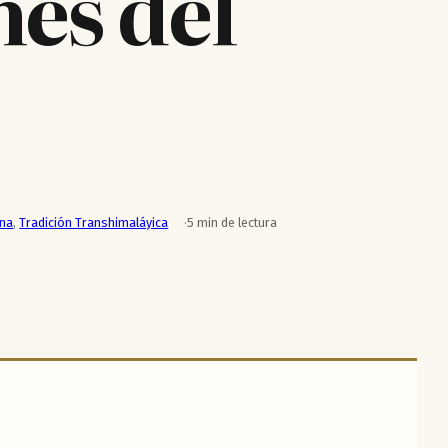
es del
rna
,
Tradición Transhimaláyica
5 min de lectura