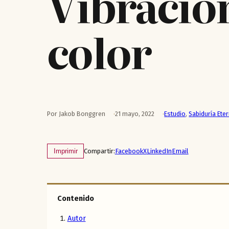
Vibracion
color
Por Jakob Bonggren
21 mayo, 2022
Estudio
,
Sabiduría Ete
Compartir:
Facebook
X
LinkedIn
Email
Imprimir
Contenido
Autor