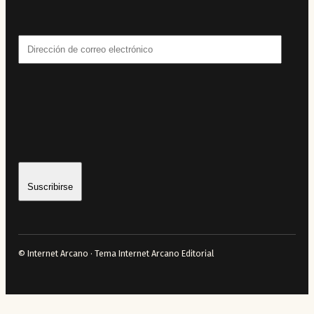
Dirección
de
correo
electrónico
Suscribirse
© Internet Arcano · Tema Internet Arcano Editorial