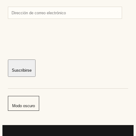
Dirección
de
correo
electrónico
Suscribirse
Modo oscuro