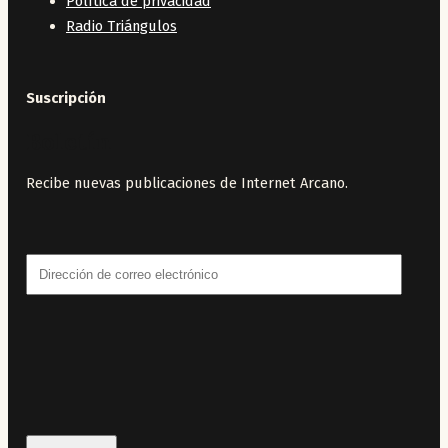
Política de privacidad
Radio Triángulos
Suscripción
Boletín
Recibe nuevas publicaciones de Internet Arcano.
Dirección
de
correo
electrónico