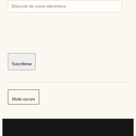
Dirección
de
correo
electrónico
Suscribirse
Modo oscuro